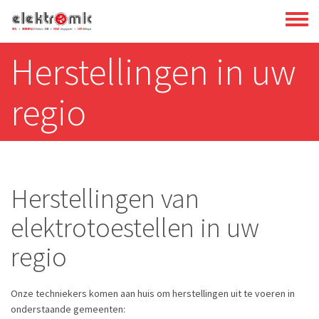
Overslaan
Toggl
en
menu
naar
Herstellingen in uw
de
inhoud
regio
gaan
Herstellingen van
elektrotoestellen in uw
regio
Onze techniekers komen aan huis om herstellingen uit te voeren in
onderstaande gemeenten: