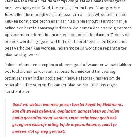
Kleinere toestellen die defect zijn kan je steeds binnenbrengen in
onze vestigingen in Geel, Herentals, Lier en Hove. Voor grotere
toestellen die moeilijk verplaatsbaar zijn of inbouwtoestellen in de
keuken komt onze technieker aan huis in Meerhout. Hiervoor kan je
online een herstelaanvraag indienen. We nemen dan spoedig contact
op voor meer informatie en om een bezoek in te plannen. Tijdens dit
bezoek wordt nagegaan wat het exacte probleem is en hoe dit het
best verholpen kan worden. Indien mogelijk wordt de reparatie ter
plaatse uitgevoerd.
Indien het om een complex probleem gaat of wanneer wisselstukken
besteld dienen te worden, zal onze technieker dit in overleg
organiseren en indien nodig een nieuwe afspraak maken om de
reparatie uit te voeren. Dit kan ter plaatse zijn, of in ons eigen
herstelatelier.
Goed om weten: wanneer je een toestel koopt bij Elektromic,
kan dit steeds geleverd, geplaatst, aangesloten en indien
nodig geconfigureerd worden. Onze technieker geeft ook
graag een woordje uitleg bij de ingebruikname, zodat je
meteen vlot op weg geraakt!