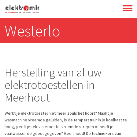
Overslaan
Toggl
en
menu
naar
Westerlo
de
inhoud
gaan
Herstelling van al uw
elektrotoestellen in
Meerhout
Werkt je elektrotoestel niet meer zoals het hoort? Maakt je
wasmachine vreemde geluiden, is de temperatuur in je koelkast te
hoog, geeft je televisietoestel vreemde strepen of heeft je
vaatwasser de geest gegeven? Geen nood! De techniekers van