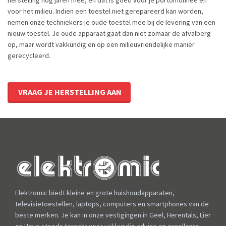
herstelling nog jaren mee, en dat is goed voor je portomonnee én
voor het milieu. Indien een toestel niet gerepareerd kan worden,
nemen onze techniekers je oude toestel mee bij de levering van een
nieuw toestel. Je oude apparaat gaat dan niet zomaar de afvalberg
op, maar wordt vakkundig en op een milieuvriendelijke manier
gerecycleerd.
VRAAG JE HERSTELLING AAN
Elektromic biedt kleine en grote huishoudapparaten,
televisietoestellen, laptops, computers en smartphones van de
beste merken. Je kan in onze vestigingen in Geel, Herentals, Lier