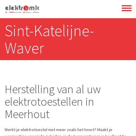
Overslaan
Toggl
en
menu
naar
Sint-Katelijne-
de
inhoud
Waver
gaan
Herstelling van al uw
elektrotoestellen in
Meerhout
Werkt je elektrotoestel niet meer zoals het hoort? Maakt je