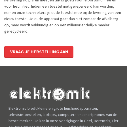
herstelling nog jaren mee, en dat is goed voor je portomonnee én
voor het milieu. Indien een toestel niet gerepareerd kan worden,
nemen onze techniekers je oude toestel mee bij de levering van een
nieuw toestel. Je oude apparaat gaat dan niet zomaar de afvalberg
op, maar wordt vakkundig en op een milieuvriendelijke manier
gerecycleerd.
VRAAG JE HERSTELLING AAN
Elektromic biedt kleine en grote huishoudapparaten,
televisietoestellen, laptops, computers en smartphones van de
beste merken. Je kan in onze vestigingen in Geel, Herentals, Lier