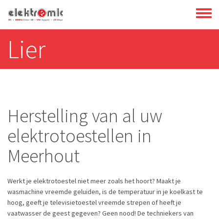
Overslaan
Toggl
en
menu
naar
Lier
de
inhoud
gaan
Herstelling van al uw
elektrotoestellen in
Meerhout
Werkt je elektrotoestel niet meer zoals het hoort? Maakt je
wasmachine vreemde geluiden, is de temperatuur in je koelkast te
hoog, geeft je televisietoestel vreemde strepen of heeft je
vaatwasser de geest gegeven? Geen nood! De techniekers van