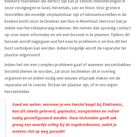
Kleinere toestellen die defect zijn kan je steeds binnenbrengen in
onze vestigingen in Geel, Herentals, Lier en Hove. Voor grotere
toestellen die moeilijk verplaatsbaar zijn of inbouwtoestellen in de
keuken komt onze technieker aan huis in Meerhout. Hiervoor kan je
online een herstelaanvraag indienen. We nemen dan spoedig contact
op voor meer informatie en om een bezoek in te plannen. Tijdens dit
bezoek wordt nagegaan wat het exacte probleem is en hoe dit het
best verholpen kan worden. Indien mogelijk wordt de reparatie ter
plaatse uitgevoerd.
Indien het om een complex probleem gaat of wanneer wisselstukken
besteld dienen te worden, zal onze technieker dit in overleg
organiseren en indien nodig een nieuwe afspraak maken om de
reparatie uit te voeren. Dit kan ter plaatse zijn, of in ons eigen
herstelatelier.
Goed om weten: wanneer je een toestel koopt bij Elektromic,
kan dit steeds geleverd, geplaatst, aangesloten en indien
nodig geconfigureerd worden. Onze technieker geeft ook
graag een woordje uitleg bij de ingebruikname, zodat je
meteen vlot op weg geraakt!